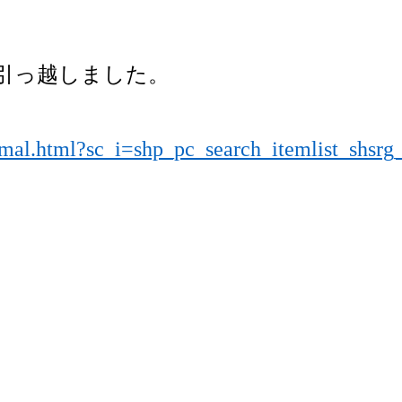
引っ越しました。
ormal.html?sc_i=shp_pc_search_itemlist_shsrg_